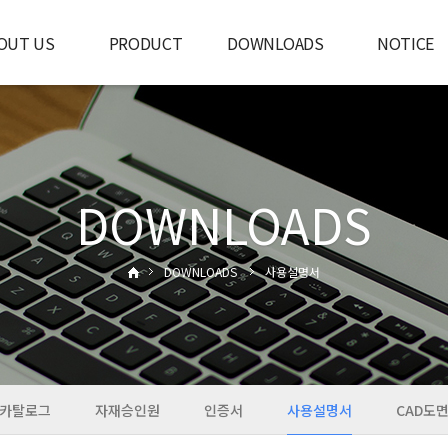
OUT US
PRODUCT
DOWNLOADS
NOTICE
도 이야기
차단기
카탈로그
공지사항
핵심가치
퀵바
자재승인원
고객상담
인사제도
특수차단기
인증서
인재채용
DOWNLOADS
전자접촉기
사용설명서
오시는길
분전반
CAD도면
배선기구
DOWNLOADS
사용설명서
카탈로그
자재승인원
인증서
사용설명서
CAD도